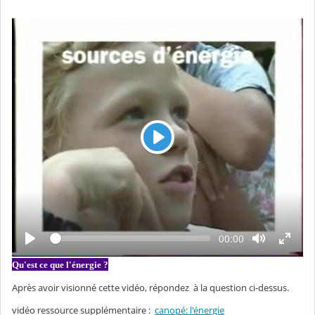
L
e
c
t
u
r
L
T
00:00
e
e
e
c
m
t
Qu'est ce que l'énergie ?
p
u
s
r
é
Après avoir visionné cette vidéo, répondez à la question ci-dessus.
e
c
o
vidéo ressource supplémentaire :
canopé: l'énergie