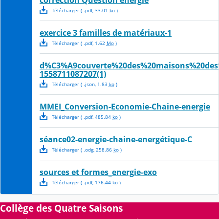
correction Question energie
Télécharger
( .
pdf
,
33.01
ko
)
exercice 3 familles de matériaux-1
Télécharger
( .
pdf
,
1.62
Mo
)
d%C3%A9couverte%20des%20maisons%20des
1558711087207(1)
Télécharger
( .
json
,
1.83
ko
)
MMEI_Conversion-Economie-Chaine-energie
Télécharger
( .
pdf
,
485.84
ko
)
séance02-energie-chaine-energétique-C
Télécharger
( .
odg
,
258.86
ko
)
sources et formes_energie-exo
Télécharger
( .
pdf
,
176.44
ko
)
Collège des Quatre Saisons