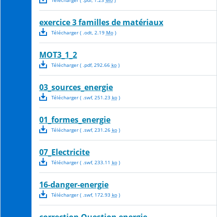
Télécharger
( .
pdf
,
1.23
Mo
)
exercice 3 familles de matériaux
Télécharger
( .
odt
,
2.19
Mo
)
MOT3_1_2
Télécharger
( .
pdf
,
292.66
ko
)
03_sources_energie
Télécharger
( .
swf
,
251.23
ko
)
01_formes_energie
Télécharger
( .
swf
,
231.26
ko
)
07_Electricite
Télécharger
( .
swf
,
233.11
ko
)
16-danger-energie
Télécharger
( .
swf
,
172.93
ko
)