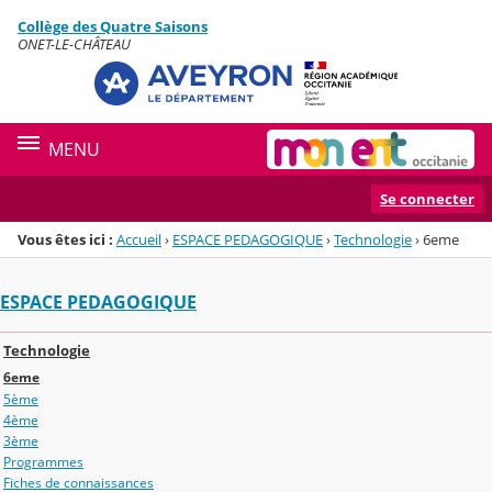
Panneau de gestion des cookies
Collège des Quatre Saisons
Menu de la rubrique
Contenu
ONET-LE-CHÂTEAU
MENU
Se connecter
Vous êtes ici :
Accueil
›
ESPACE PEDAGOGIQUE
›
Technologie
›
6eme
ESPACE PEDAGOGIQUE
Technologie
6eme
5ème
4ème
3ème
Programmes
Fiches de connaissances