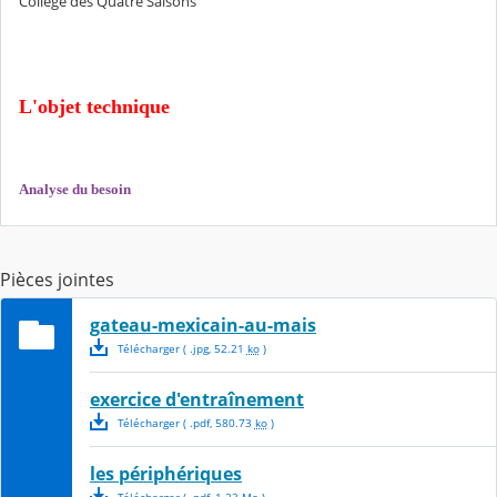
Collège des Quatre Saisons
L'objet technique
Analyse du besoin
Pièces jointes
gateau-mexicain-au-mais
Télécharger
( .
jpg
,
52.21
ko
)
exercice d'entraînement
Télécharger
( .
pdf
,
580.73
ko
)
les périphériques