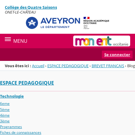
Panneau de gestion des cookies
Collège des Quatre Saisons
Menu de la rubrique
Contenu
ONET-LE-CHÂTEAU
MENU
Se connecter
Vous êtes ici :
Accueil
›
ESPACE PEDAGOGIQUE
›
BREVET FRANCAIS
›
Blog
ESPACE PEDAGOGIQUE
Technologie
6eme
5ème
4ème
3ème
Programmes
Fiches de connaissances