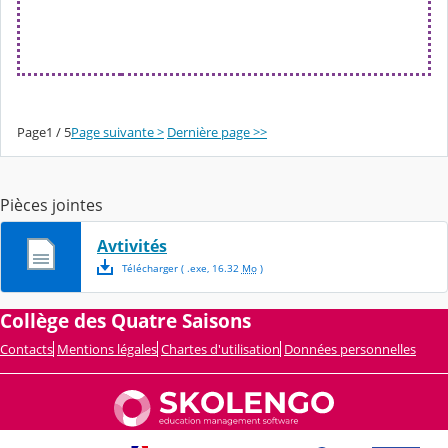
Page1 / 5
Page suivante >
Dernière page >>
Pièces jointes
Avtivités
Télécharger
( .
exe
,
16.32
Mo
)
Collège des Quatre Saisons
Contacts
Mentions légales
Chartes d'utilisation
Données personnelles