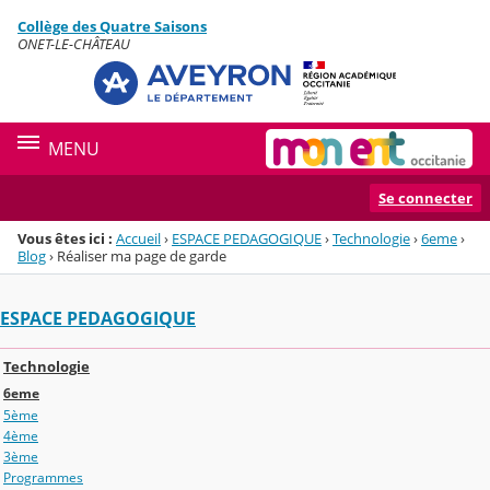
Panneau de gestion des cookies
Collège des Quatre Saisons
Menu de la rubrique
Contenu
ONET-LE-CHÂTEAU
MENU
Se connecter
Vous êtes ici :
Accueil
›
ESPACE PEDAGOGIQUE
›
Technologie
›
6eme
›
Blog
›
Réaliser ma page de garde
ESPACE PEDAGOGIQUE
Technologie
6eme
5ème
4ème
3ème
Programmes