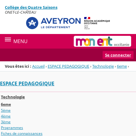
Panneau de gestion des cookies
Collège des Quatre Saisons
Menu de la rubrique
Contenu
ONET-LE-CHÂTEAU
MENU
Se connecter
Vous êtes ici :
Accueil
›
ESPACE PEDAGOGIQUE
›
Technologie
›
6eme
›
ESPACE PEDAGOGIQUE
Technologie
6eme
5ème
4ème
3ème
Programmes
Fiches de connaissances