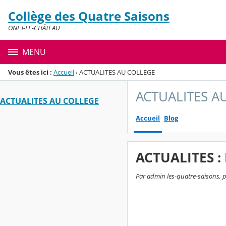
Panneau de gestion des cookies
Collège des Quatre Saisons
Menu de la rubrique
Contenu
ONET-LE-CHÂTEAU
MENU
Vous êtes ici :
Accueil
›
ACTUALITES AU COLLEGE
ACTUALITES A
ACTUALITES AU COLLEGE
Accueil
Blog
ACTUALITES :
Par admin les-quatre-saisons, p