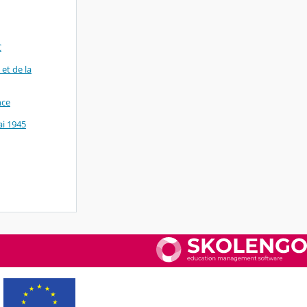
C
et de la
nce
i 1945