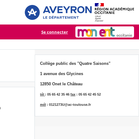
Se connecter
Collège public des "Quatre Saisons"
1 avenue des Glycines
12850 Onet le Château
tél
: 05 65 42 35 46
fax
: 05 65 42 45 52
mél
: 0121273U@ac-toulouse.fr
9