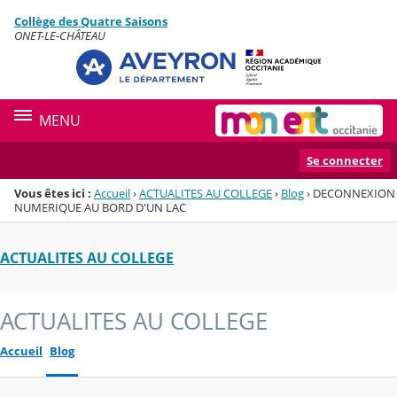
Panneau de gestion des cookies
Collège des Quatre Saisons
Menu de la rubrique
Contenu
ONET-LE-CHÂTEAU
MENU
Se connecter
Vous êtes ici :
Accueil
›
ACTUALITES AU COLLEGE
›
Blog
›
DECONNEXION
NUMERIQUE AU BORD D'UN LAC
ACTUALITES AU COLLEGE
ACTUALITES AU COLLEGE
Accueil
Blog