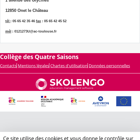
1 avenue des Glycines
12850 Onet le Château
tél
: 05 65 42 35 46
fax
: 05 65 42 45 52
mél
: 0121273U@ac-toulouse.fr
Collège des Quatre Saisons
Contacts
Mentions légales
Chartes d'utilisation
Données personnelles
Ce site utilise des cookies et vous donne le contrôle sur