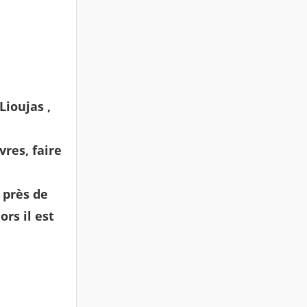
Lioujas ,
vres, faire
 près de
rs il est