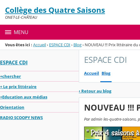
Panneau de gestion des cookies
Collège des Quatre Saisons
Menu de la rubrique
Contenu
ONET-LE-CHÂTEAU
MENU
Vous êtes ici :
Accueil
›
ESPACE CDI
›
Blog
›
NOUVEAU !!! Prix littéraire du c
ESPACE CDI
ESPACE CDI
Accueil
Blog
+chercher
+ Le prix littéraire
‹
Retour au blog
+Education aux médias
NOUVEAU !!! Pr
Orientation
RADIO SCOOPY NEWS
Par admin les-quatre-saisons, p