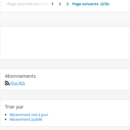
‹
Page précédente
(-/-)
1
2
3
Page suivante
(2/3)
›
Abonnements
Flux RSS
Trier par
Récemment mis à jour
Récemment publié