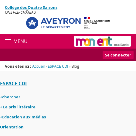
Panneau de gestion des cookies
Collège des Quatre Saisons
Menu de la rubrique
Contenu
ONET-LE-CHÂTEAU
MENU
Se connecter
Vous êtes ici :
Accueil
›
ESPACE CDI
›
Blog
ESPACE CDI
+chercher
+ Le prix littéraire
+Education aux médias
Orientation