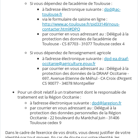
Si vous dépendez de l’académie de Toulouse :
à l’adresse électronique suivante :
dpd@ac-
toulouse.fr
via le formulaire de saisine en ligne :
http://www.ac-toulouse.fr/pid33149/nous-
contacter.html#DPO
par courrier en vous adressant au : Délégué à la
protection des données de l’académie de
Toulouse - CS 87703 - 31077 Toulouse cedex 4
Si vous dépendez de l’enseignement agricole
à l’adresse électronique suivante :
dpd-ea.draaf-
occitanie@agriculture.gouv.fr
par courrier en vous adressant au : Délégué à la
protection des données de la DRAAF Occitanie -
697, Avenue Etienne de Méhul - CA Croix d’Argent
CS 90077 - 34078 Montpellier
Pour un droit relatif à un traitement dont le responsable de
traitement est la Région Occitanie :
à l’adresse électronique suivante :
dpd@laregion.fr
par courrier en vous adressant au : Délégué à la
protection des données personnelles de la Région
Occitanie - 22 boulevard du Maréchal Juin - 31406
Toulouse cedex 9
Dans le cadre de l’exercice de vos droits, vous devez justifier de votre
identité par tout moyen. En cas de doute sur votre identité, les