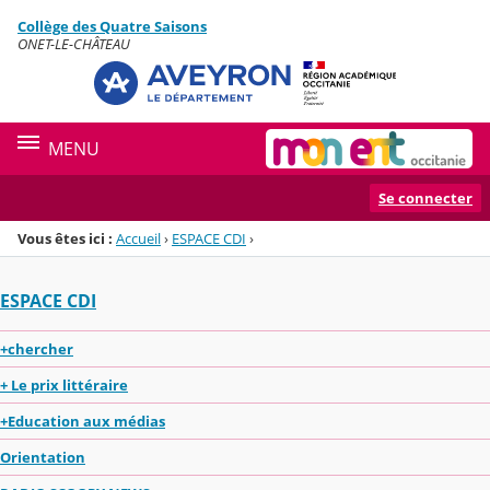
Panneau de gestion des cookies
Collège des Quatre Saisons
Menu de la rubrique
Contenu
ONET-LE-CHÂTEAU
MENU
Se connecter
Vous êtes ici :
Accueil
›
ESPACE CDI
›
ESPACE CDI
+chercher
+ Le prix littéraire
+Education aux médias
Orientation