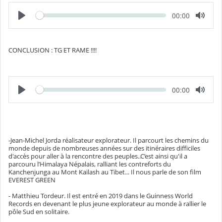
l
é
L
T
00:00
e
e
c
m
t
p
u
s
r
é
CONCLUSION : TG ET RAME !!!!
e
c
o
u
l
é
L
T
00:00
e
e
c
m
t
p
u
s
r
é
e
c
o
-Jean-Michel Jorda réalisateur explorateur. Il parcourt les chemins du
u
monde depuis de nombreuses années sur des itinéraires difficiles
l
d'accès pour aller à la rencontre des peuples..C’est ainsi qu'il a
é
parcouru l’Himalaya Népalais, ralliant les contreforts du
Kanchenjunga au Mont Kaïlash au Tibet... Il nous parle de son film
EVEREST GREEN
- Matthieu Tordeur. Il est entré en 2019 dans le Guinness World
Records en devenant le plus jeune explorateur au monde à rallier le
pôle Sud en solitaire.