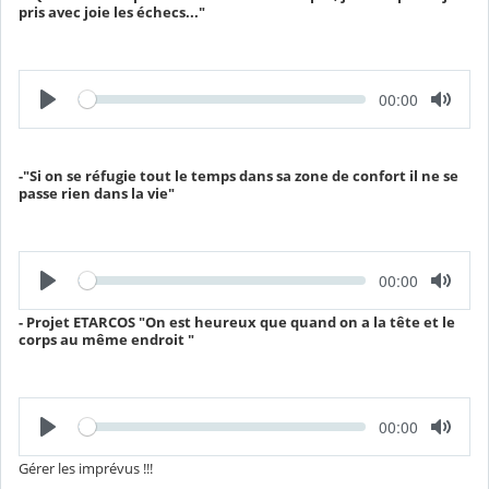
u
pris avec joie les échecs..."
s
r
é
e
c
o
u
l
L
T
00:00
é
e
e
c
m
t
p
u
s
r
é
-"Si on se réfugie tout le temps dans sa zone de confort il ne se
e
c
passe rien dans la vie"
o
u
l
é
L
T
00:00
e
e
c
m
t
- Projet ETARCOS "On est heureux que quand on a la tête et le
p
u
corps au même endroit "
s
r
é
e
c
o
u
l
L
T
00:00
é
e
e
c
m
t
Gérer les imprévus !!!
p
u
s