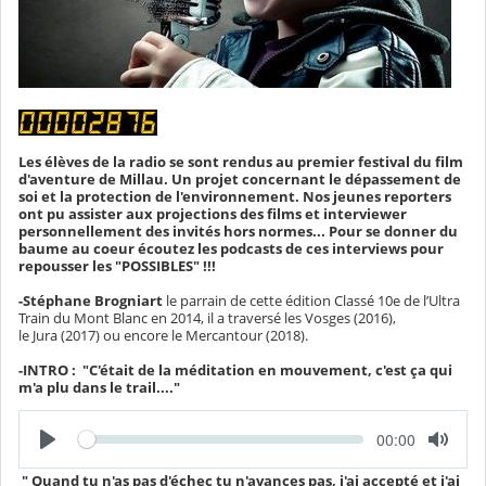
Les élèves de la radio se sont rendus au premier festival du film
d'aventure de Millau. Un projet concernant le dépassement de
soi et la protection de l'environnement. Nos jeunes reporters
ont pu assister aux projections des films et interviewer
personnellement des invités hors normes... Pour se donner du
baume au coeur écoutez les podcasts de ces interviews pour
repousser les "POSSIBLES" !!!
-Stéphane Brogniart
le parrain de cette édition Classé 10e de l’Ultra
Train du Mont Blanc en 2014, il a traversé les Vosges (2016),
le Jura (2017) ou encore le Mercantour (2018).
-INTRO : "C'était de la méditation en mouvement, c'est ça qui
m'a plu dans le trail...."
L
T
00:00
e
e
c
m
t
" Quand tu n'as pas d'échec tu n'avances pas, j'ai accepté et j'ai
p