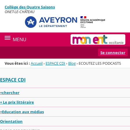
Panneau de gestion des cookies
Collège des Quatre Saisons
Menu de la rubrique
Contenu
ONET-LE-CHÂTEAU
MENU
Se connecter
Vous êtes ici :
Accueil
›
ESPACE CDI
›
Blog
›
ECOUTEZ LES PODCASTS
ESPACE CDI
+chercher
+ Le prix littéraire
+Education aux médias
Orientation