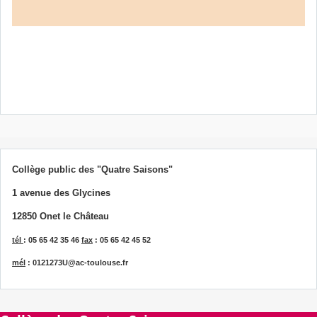
Collège public des "Quatre Saisons"
1 avenue des Glycines
12850 Onet le Château
tél
: 05 65 42 35 46
fax
: 05 65 42 45 52
mél
: 0121273U@ac-toulouse.fr