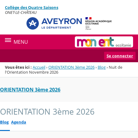
Panneau de gestion des cookies
Collège des Quatre Saisons
Menu de la rubrique
Contenu
ONET-LE-CHÂTEAU
MENU
Se connecter
Vous êtes ici :
Accueil
›
ORIENTATION 3ème 2026
›
Blog
›
Nuit de
l'Orientation Novembre 2026
ORIENTATION 3ème 2026
ORIENTATION 3ème 2026
Blog
Agenda