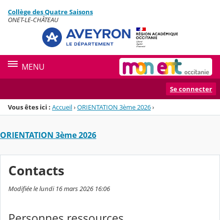
Panneau de gestion des cookies
Collège des Quatre Saisons
Menu de la rubrique
Contenu
ONET-LE-CHÂTEAU
MENU
Se connecter
Vous êtes ici :
Accueil
›
ORIENTATION 3ème 2026
›
ORIENTATION 3ème 2026
Contacts
Modifiée le lundi 16 mars 2026 16:06
Personnes ressources