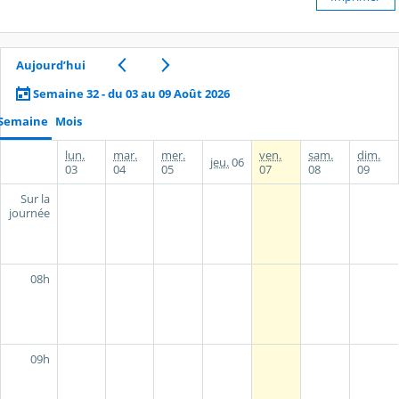
Aujourd’hui
Semaine 32 - du 03 au 09 Août 2026
Semaine
Mois
lun.
mar.
mer.
ven.
sam.
dim.
jeu.
06
03
04
05
07
08
09
Sur la
journée
08h
09h