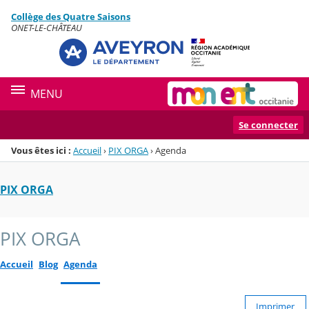
Panneau de gestion des cookies
Collège des Quatre Saisons
Menu de la rubrique
Contenu
ONET-LE-CHÂTEAU
MENU
Se connecter
Vous êtes ici :
Accueil
›
PIX ORGA
›
Agenda
PIX ORGA
PIX ORGA
Accueil
Blog
Agenda
Imprimer