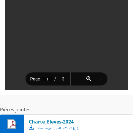
Pièces jointes
Charte_Eleves-2024
Télécharger
( .
pdf
,
525.22
ko
)