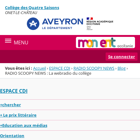
Panneau de gestion des cookies
Collège des Quatre Saisons
Menu de la rubrique
Contenu
ONET-LE-CHÂTEAU
MENU
Se connecter
Vous êtes ici :
Accueil
›
ESPACE CDI
›
RADIO SCOOPY NEWS
›
Blog
›
RADIO SCOOPY NEWS : La webradio du collège
ESPACE CDI
+chercher
+ Le prix littéraire
+Education aux médias
Orientation