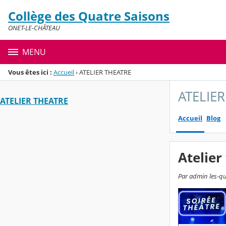
Panneau de gestion des cookies
Collège des Quatre Saisons
Menu de la rubrique
Contenu
ONET-LE-CHÂTEAU
MENU
Vous êtes ici :
Accueil
›
ATELIER THEATRE
ATELIE
ATELIER THEATRE
Accueil
Blog
Atelier
Par admin les-qua