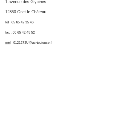
1 avenue des Glycines
12850 Onet le Château
tél
: 05 65 42 35 46
fax
: 05 65 42 45 52
mél
: 0121273U@ac-toulouse.fr