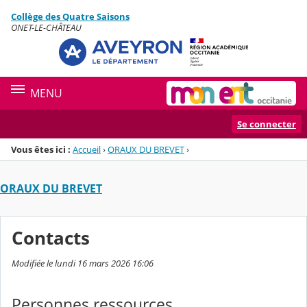
Panneau de gestion des cookies
Collège des Quatre Saisons
Menu de la rubrique
Contenu
ONET-LE-CHÂTEAU
MENU
Se connecter
Vous êtes ici :
Accueil
›
ORAUX DU BREVET
›
ORAUX DU BREVET
Contacts
Modifiée le lundi 16 mars 2026 16:06
Personnes ressources