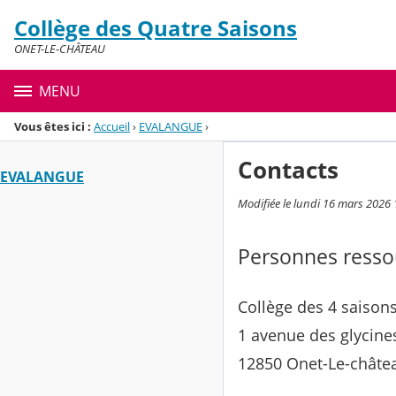
Panneau de gestion des cookies
Collège des Quatre Saisons
Menu de la rubrique
Contenu
ONET-LE-CHÂTEAU
MENU
Vous êtes ici :
Accueil
›
EVALANGUE
›
Contacts
EVALANGUE
Modifiée le lundi 16 mars 2026 
Personnes resso
Collège des 4 saison
1 avenue des glycine
12850 Onet-Le-châte