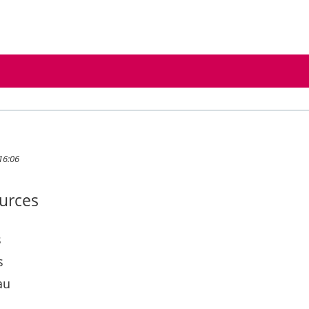
16:06
urces
s
s
au