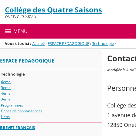
Panneau de gestion des cookies
Collège des Quatre Saisons
Menu de la rubrique
Contenu
ONET-LE-CHÂTEAU
MENU
Vous êtes ici :
Accueil
›
ESPACE PEDAGOGIQUE
›
Technologie
›
Contac
ESPACE PEDAGOGIQUE
Modifiée le lund
Technologie
6eme
Personne
5ème
4ème
3ème
Collège des
Programmes
Fiches de connaissances
1 avenue d
Liens
12850 Onet
BREVET FRANCAIS