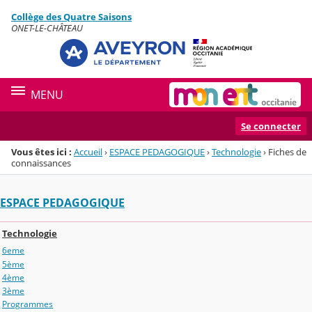
Panneau de gestion des cookies
Collège des Quatre Saisons
Menu de la rubrique
Contenu
ONET-LE-CHÂTEAU
MENU
Se connecter
Vous êtes ici :
Accueil
›
ESPACE PEDAGOGIQUE
›
Technologie
›
Fiches de
connaissances
ESPACE PEDAGOGIQUE
Technologie
6eme
5ème
4ème
3ème
Programmes