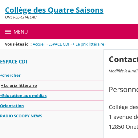
Panneau de gestion des cookies
Collège des Quatre Saisons
Menu de la rubrique
Contenu
ONET-LE-CHÂTEAU
MENU
Vous êtes ici :
Accueil
›
ESPACE CDI
›
+ Le prix littéraire
›
Contac
ESPACE CDI
Modifiée le lund
+chercher
+ Le prix littéraire
Personne
+Education aux médias
Orientation
Collège des
1 avenue d
RADIO SCOOPY NEWS
12850 Onet