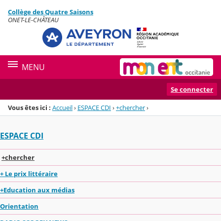
Panneau de gestion des cookies
Collège des Quatre Saisons
Menu de la rubrique
Contenu
ONET-LE-CHÂTEAU
MENU
Se connecter
Vous êtes ici :
Accueil
›
ESPACE CDI
›
+chercher
›
ESPACE CDI
+chercher
+ Le prix littéraire
+Education aux médias
Orientation