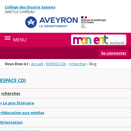
Panneau de gestion des cookies
Collège des Quatre Saisons
Menu de la rubrique
Contenu
ONET-LE-CHÂTEAU
MENU
Se connecter
Vous êtes ici :
Accueil
›
ESPACE CDI
›
+chercher
›
Blog
ESPACE CDI
+chercher
+ Le prix littéraire
+Education aux médias
Orientation