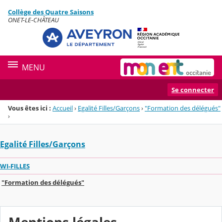
Panneau de gestion des cookies
Collège des Quatre Saisons
Menu de la rubrique
Contenu
ONET-LE-CHÂTEAU
MENU
Se connecter
Vous êtes ici :
Accueil
›
Egalité Filles/Garçons
›
"Formation des délégués"
›
Egalité Filles/Garçons
WI-FILLES
"Formation des délégués"