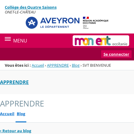
Panneau de gestion des cookies
Collège des Quatre Saisons
Menu de la rubrique
Contenu
ONET-LE-CHÂTEAU
MENU
Se connecter
Vous êtes ici :
Accueil
›
APPRENDRE
›
Blog
›
SVT BIENVENUE
APPRENDRE
APPRENDRE
Accueil
Blog
‹
Retour au blog